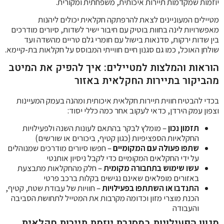
יוזמות שמקדמות תיירות איכותית, משפחתית ומקורית.
מטיילים המעוניינים לצאת להרפתקה חקלאית יכולים ליהנות
מאפשרויות לינה בחוות בוטיק עם חיבור ישיר לשדות, סיורים מודרכים
בין שדות ירקות, סדנאות בישול עם חומרי גלם טריים מהשדה ועד
שולחן האוכל, כמו גם סגנון חיים חווייתי המבוסס על חקלאות בת-קיימא.
הוראות והמלצות למטיילים: איך להפיק את המיטב
מהביקור בתיירות החקלאית באזור
בכדי להבטיח חווית תיירות חקלאית איכותית ומהנה בעמק המעיינות
וצפון עמק הירדן, כדאי לעקוב אחר כמה כללי יסוד:
תזמון נכון
– מומלץ לבקר בהתאם לעונות השנה ולפעילויות
החקלאיות הספציפיות (כגון קטיף, ביכורים או שורשים)
שתפו פעולה עם המקומיים
– חפשו סיורים מודרכים שמנוהלים
על ידי החקלאים המקומיים כדי לקבל ניסיון אותנטי
עשו שימוש בתחבורה מקומית
– חלק מהחקלאות מתבצעת
באזורים מופלאים שאינם נגישים בקלות ברכב פרטי
התנדבו או השתתפו בפעילויות
– חוויות של עבודת שטח, קטיף,
הכנת מוצרי מזון וכדומה מקרבות את המטייל לתחושת הסביבה
והעבודה
מגוון הפעילויות במסגרת יוזמת תיירות חקלאית