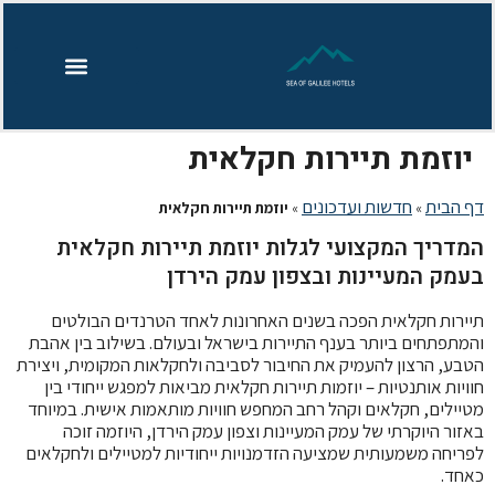
לתוכן
מדריך כנרת
חדשות כנרת
נחלים בצפון
מלונות בכנרת
טיולים בכנרת
אטרקציות בכנרת
חופים בכנרת
אירועים בכנרת
תצפיות על הכנרת
יוזמת תיירות חקלאית
דף הבית
חדשות ועדכונים
»
»
יוזמת תיירות חקלאית
המדריך המקצועי לגלות יוזמת תיירות חקלאית
בעמק המעיינות ובצפון עמק הירדן
תיירות חקלאית הפכה בשנים האחרונות לאחד הטרנדים הבולטים
והמתפתחים ביותר בענף התיירות בישראל ובעולם. בשילוב בין אהבת
הטבע, הרצון להעמיק את החיבור לסביבה ולחקלאות המקומית, ויצירת
חוויות אותנטיות – יוזמות תיירות חקלאית מביאות למפגש ייחודי בין
מטיילים, חקלאים וקהל רחב המחפש חוויות מותאמות אישית. במיוחד
באזור היוקרתי של עמק המעיינות וצפון עמק הירדן, היוזמה זוכה
לפריחה משמעותית שמציעה הזדמנויות ייחודיות למטיילים ולחקלאים
כאחד.