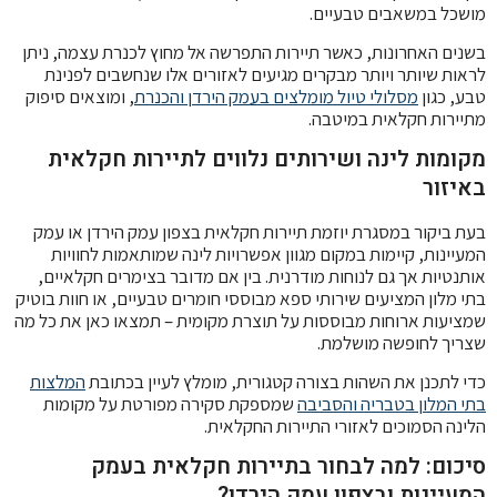
מושכל במשאבים טבעיים.
בשנים האחרונות, כאשר תיירות התפרשה אל מחוץ לכנרת עצמה, ניתן
לראות שיותר ויותר מבקרים מגיעים לאזורים אלו שנחשבים לפנינת
טבע, כגון
מסלולי טיול מומלצים בעמק הירדן והכנרת
, ומוצאים סיפוק
מתיירות חקלאית במיטבה.
מקומות לינה ושירותים נלווים לתיירות חקלאית
באיזור
בעת ביקור במסגרת יוזמת תיירות חקלאית בצפון עמק הירדן או עמק
המעיינות, קיימות במקום מגוון אפשרויות לינה שמותאמות לחוויות
אותנטיות אך גם לנוחות מודרנית. בין אם מדובר בצימרים חקלאיים,
בתי מלון המציעים שירותי ספא מבוססי חומרים טבעיים, או חוות בוטיק
שמציעות ארוחות מבוססות על תוצרת מקומית – תמצאו כאן את כל מה
שצריך לחופשה מושלמת.
כדי לתכנן את השהות בצורה קטגורית, מומלץ לעיין בכתובת
המלצות
בתי המלון בטבריה והסביבה
שמספקת סקירה מפורטת על מקומות
הלינה הסמוכים לאזורי התיירות החקלאית.
סיכום: למה לבחור בתיירות חקלאית בעמק
המעיינות ובצפון עמק הירדן?