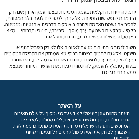
יוזמת התיירות החקלאית בעמק המעיינות ובצפון עמק הירדן אינה רק
הזדמנות לנופש שונה ומיוחד, אלא דרך למטיילים לגעת בלב המסורת,
להכיר את נשמת האדמה ולהרחיב אופקים בדרכים אותנטיות ומזמינות.
כל מי שמבקש חופשה עם ערך מוסף – סביבתי, חינוכי ותרבותי – ימצא
כאן מענה מושלם המשלב טבע, תרבות וחקלאות.
חשוב לזכור כי התיירות מגיעה לאזורים אלו לא רק בשביל הנוף או
השקט, אלא גם לתמוך בפיתוח בר קיימא שמחזק את הקהילה המקומית
ומעלה את המודעות לחשיבות חיבור האדם לאדמה. לכן, בשהייתכם
באזור, מומלץ להעמיק, להתנסות ולגלות את העושר המיוחד שנמצא
ממש תחת רגליכם.
על האתר
האתר מהווה עוגן דיגיטלי למידע עדכני ומקיף על עולם האירוח
סביב הכנרת, תוך הנגשת אפשרויות לינה מגוונות למטיילים
המחפשים חופשה ישראלית מדויקת. המידע מתעדכן מעת לעת
ויש צורך לבדוק את המידע מול גורמים רלוונטים ורשויות
מקומיות.