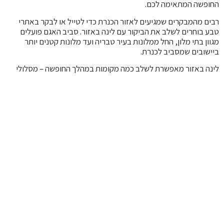
החופשה המתאימה לכם.
רבים מהמבקרים שמגיעים לאזור הכנרת כדי לטייל או לבקר באתרי
טבע בוחרים לשלב את הביקור עם לינה באזור. סביב האגם פועלים
מגוון בתי מלון, החל ממלונות בעיר טבריה ועד מלונות קטנים יותר
ביישובים שמסביב לכנרת.
לינה באזור מאפשרת לשלב כמה מקומות במהלך החופשה – מסלולי
טיול, תצפיות על האגם, חופים ושמורות טבע בצפון הכנרת ובאזור
הגולן.
באתר ניתן למצוא מדריכים לעמודי המלונות הבאים:
מלונות בטבריה
מלונות למשפחות בכנרת
מלונות מומלצים בכנרת
עמודים אלו כוללים מידע על סוגי המלונות באזור וקישורים להזמנות.
מחפשים את החופשה המושלמת? מצאו עוד
מלונות ודירות נופש סביב הכנרת